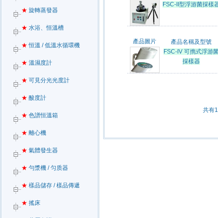
FSC-II型浮游菌採樣
★
旋轉蒸發器
★
水浴、恒溫槽
產品圖片
產品名稱及型號
★
恒溫 / 低溫水循環機
FSC-IV 可擕式浮游
採樣器
★
溫濕度計
★
可見分光光度計
★
酸度計
共有
★
色譜恒溫箱
★
離心機
★
氣體發生器
★
勻漿機 / 匀质器
★
樣品儲存 / 樣品傳遞
★
搖床