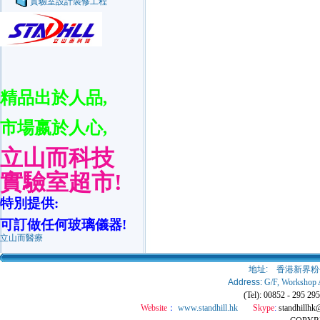
實驗室設計裝修工程
精品出於人品
,
市場嬴於人心
,
立山而科技
實驗室超市
!
特別提供
:
可訂做任何玻璃儀器
!
立山而醫療
地址:
香港新界粉
Address:
G/F, Workshop 
(Tel): 00852 - 295 2
Website
：
www.standhill.hk
Skype
:
standhillhk