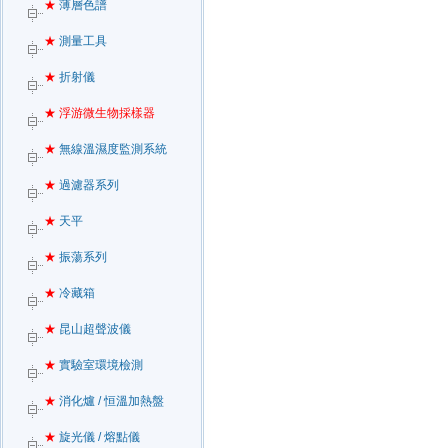
★
薄層色譜
★
測量工具
★
折射儀
★
浮游微生物採樣器
★
無線溫濕度監測系統
★
過濾器系列
★
天平
★
振蕩系列
★
冷藏箱
★
昆山超聲波儀
★
實驗室環境檢測
★
消化爐 / 恒溫加熱盤
★
旋光儀 / 熔點儀