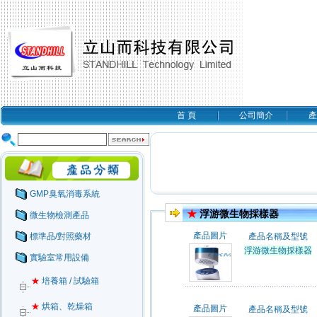
首 頁
公司簡介
產
GMP臭氧消毒系統
★
浮游微生物採樣器
微生物檢測產品
產品圖片
標準品/對照藥材
產品名稱及型號
浮游微生物採樣器
實驗室常用設備
★
培養箱 / 試驗箱
★
烘箱、乾燥箱
產品圖片
產品名稱及型號