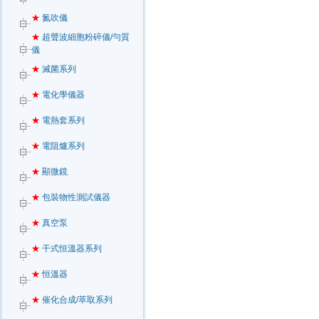
★
氮吹儀
★
超聲波細胞粉碎儀/勻質
儀
★
滅菌系列
★
電化學儀器
★
電熱套系列
★
電阻爐系列
★
顯微鏡
★
包裝物性測試儀器
★
真空泵
★
干式恒溫器系列
★
恒溫器
★
催化合成/萃取系列