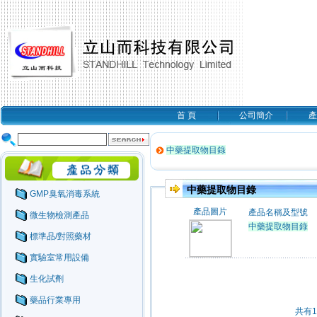
首 頁
公司簡介
產
中藥提取物目錄
中藥提取物目錄
GMP臭氧消毒系統
產品圖片
產品名稱及型號
微生物檢測產品
中藥提取物目錄
標準品/對照藥材
實驗室常用設備
生化試劑
藥品行業專用
共有