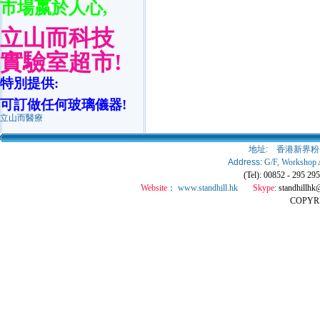
市場嬴於人心
,
立山而科技
實驗室超市
!
特別提供
:
可訂做任何玻璃儀器
!
立山而醫療
地址:
香港新界粉
Address:
G/F, Workshop 
(Tel): 00852 - 295 2
Website
：
www.standhill.hk
Skype
:
standhillhk
COPY