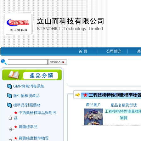
首 頁
公司簡介
產
GMP臭氧消毒系統
★
工程技術特性測量標準物
微生物檢測產品
產品圖片
標準品/對照藥材
產品名稱及型號
工程技術特性測量標
★
中西藥檢標準品與對照
物質
品
★
農藥標準品
★
農藥純度標準物質