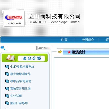
首 頁
公司簡介
產
★
溫濕度計
GMP臭氧消毒系統
微生物檢測產品
標準品/對照藥材
實驗室常用設備
生化試劑
藥品行業專用