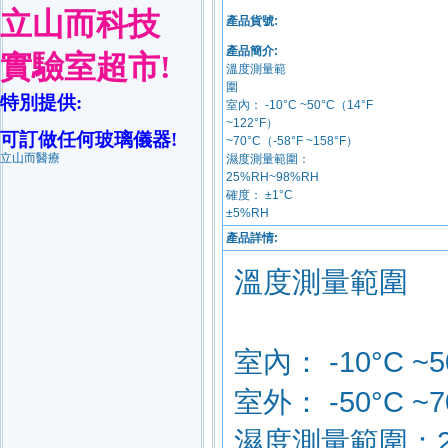
立山而科技
產品貨號:
產品簡介:
實驗室超市
!
溫度測量範
特別提供
:
室內： -10°C ~50°C（14°F
~12
可訂做任何玻璃儀器
!
~70°
立山而醫療
濕度測量範圍：
25
確度： ±1°C
±
產品詳情: