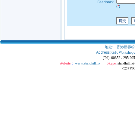
Feedback
(
*
)
地址:
香港新界粉
Address:
G/F, Workshop 
(Tel): 00852 - 295 2
Website
：
www.standhill.hk
Skype
:
standhillhk
COPY