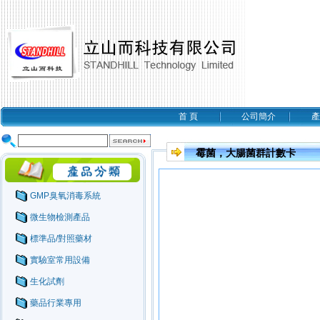
首 頁
公司簡介
產
霉菌，大腸菌群計數卡
GMP臭氧消毒系統
微生物檢測產品
標準品/對照藥材
實驗室常用設備
生化試劑
藥品行業專用