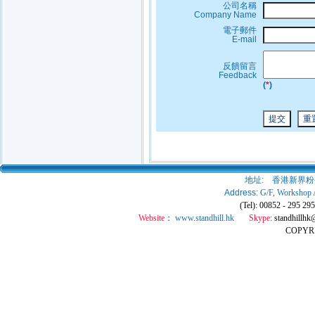
公司名稱
Company Name
電子郵件
E-mail
反饋留言
Feedback
(
*
)
地址:
香港新界粉
Address:
G/F, Workshop 
(Tel): 00852 - 295 2
Website
：
www.standhill.hk
Skype
:
standhillhk
COPY