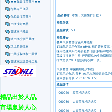
★★食品行業專用★★
行業專用儀器
產品名稱:
霉菌，大腸菌群計數卡
化妝品行業專用
產品型號:
生物技術產品
產品貨號:
5.1
實驗室消耗品
產品簡介:
微生物檢測用菌種
餐具大
環境監測儀器
1)該產品採用合適
採用拉鍊式鋁箔外
中藥提取物和中間體
萬級潔淨廠房生
批準文號
實驗室設計裝修工程
大腸菌
1)適用於食品, 
國家發明專利: ZL01107661.5;
產品詳情:
精品出於人品
,
市場嬴於人心
,