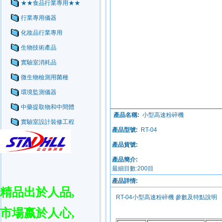
★★食品行業專用★★
行業專用儀器
化妝品行業專用
生物技術產品
實驗室消耗品
微生物檢測用菌種
環境監測儀器
中藥提取物和中間體
產品名稱:
小型高速粉碎機
實驗室設計裝修工程
產品型號:
RT-04
產品貨號:
產品簡介:
最細目數:200目
產品詳情:
精品出於人品
,
市場嬴於人心
,