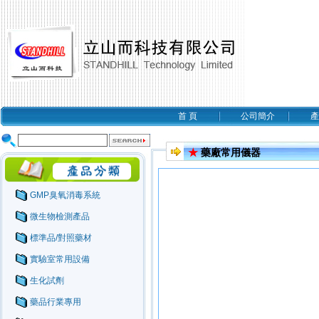
首 頁
公司簡介
產
★
藥廠常用儀器
GMP臭氧消毒系統
微生物檢測產品
標準品/對照藥材
實驗室常用設備
生化試劑
藥品行業專用