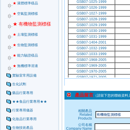
★
液體標準樣品
★
空氣監測標樣
★
有機物監測標樣
★
土壤監測標樣
★
生物監測標樣
★
能力驗證樣品
★
無機標準溶液
實驗室常用設備
生化試劑
藥品行業專用
產品留言
（請留下您的聯絡資料
★★食品行業專用★★
行業專用儀器
相關產品
Related
Products
化妝品行業專用
公司名稱
生物技術產品
Company Name