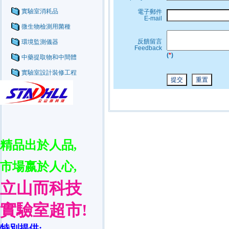
實驗室消耗品
電子郵件
E-mail
微生物檢測用菌種
反饋留言
環境監測儀器
Feedback
(
*
)
中藥提取物和中間體
實驗室設計裝修工程
精品出於人品
,
市場嬴於人心
,
立山而科技
實驗室超市
!
特別提供
: